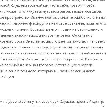
овой. Слушаем восьмой как часть себя, позволяя себе
нтр может откликнуться чувством разрастающегося шара,
ное пространство. Именно поэтому многие ошибочно считают
ергий, нарочно фиксируя на нем своё сознание, полагая что
можных исканий. Восьмой центр — один из бесчисленного
тальных энергических центров человека. Он связан с
вного роста. Энергии восьмого центра помогают человеку
 действия, именно поэтому, слушая восьмой центр, можно
 связанных с активным проявлением в мире. При наблюдении
ущения перед лбом — это два парных процесса. Их можно
ко восьмой центр над головой. Истекающие энергии
ь в себе в том деле, которым мы занимаемся, и дают
ной цели.
 на уровне вытянутых вверх рук. Слушаем девятый центр.