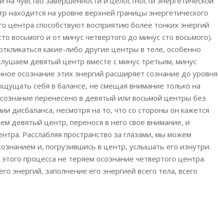
 на чувство завершенности и целостности энергетической
нтр находится на уровне верхней границы энергетического
го центра способствуют восприятию более тонких энергий
то восьмого и от минус четвертого до минус сто восьмого).
откликаться какие-либо другие центры в теле, особенно
слушаем девятый центр вместе с минус третьим, минус
ное осознание этих энергий расширяет сознание до уровня
 ощущать себя в балансе, не смещая внимание только на
 сознание перенесено в девятый или восьмой центры без
и дисбаланса, несмотря на то, что со стороны он кажется
м девятый центр, перенося в него свое внимание, и
нтра. Расслабляя пространство за глазами, мы можем
сознанием и, погрузившись в центр, услышать его изнутри.
этого процесса не теряем осознание четвертого центра.
о энергий, заполнение его энергией всего тела, всего