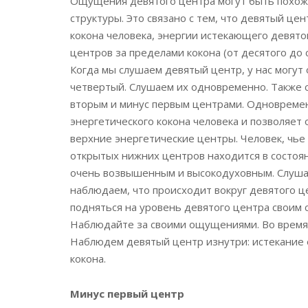
Ощущения девятого центра могут быть похожи
структуры. Это связано с тем, что девятый це
кокона человека, энергии истекающего девято
центров за пределами кокона (от десятого до с
Когда мы слушаем девятый центр, у нас могут 
четвертый. Слушаем их одновременно. Также 
вторым и минус первым центрами. Одновремен
энергетического кокона человека и позволяет
верхние энергетические центры. Человек, чье
открытых нижних центров находится в состояни
очень возвышенным и высокодуховным. Слушае
наблюдаем, что происходит вокруг девятого це
подняться на уровень девятого центра своим 
Наблюдайте за своими ощущениями. Во время 
Наблюдем девятый центр изнутри: истекание ег
кокона.
Минус первый центр