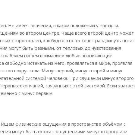
н. Не имеет значения, в каком положении у нас ноги.
щениям во втором центре. Чаще всего второй центр может
нних сторон колен, как будто что-то хочет раздвинуть ноги 
ия могут быть разными, от тепловых до чувствования
Расслабляем нашем вниманием любые возникающие
 свободно истекать из него, проявляться в мире, проявляя
анство вокруг тела. Минус первый, минус второй и минус
игательной системой человека. При слушании минус второго
 нервных окончаний, связанных с этой системой. Если хватае
еменно с минус первым.
. Ищем физические ощущения в пространстве объёмом с
щения могут быть схожи с ощущениями минус второго или