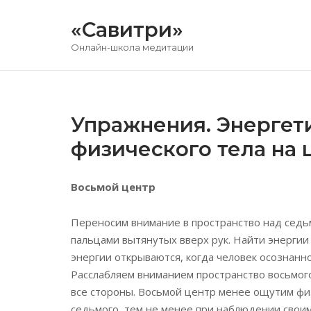
Перейти
«Савитри»
к
содержимому
Онлайн-школа медитации
Упражнения. Энергет
физического тела на 
Восьмой центр
Переносим внимание в пространство над сед
пальцами вытянутых вверх рук. Найти энергии 
энергии открываются, когда человек осознанно
Расслабляем вниманием пространство восьмого
все стороны. Восьмой центр менее ощутим физ
седьмого, тем не менее при наблюдении сво