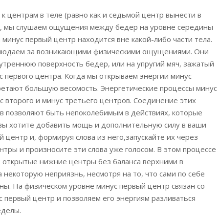
к центрам в теле (равно как и седьмой центр вынести в
го, мы слушаем ощущения между бедер на уровне середины
 минус первый центр находится вне какой-либо части тела.
блюдаем за возникающими физическими ощущениями. Они
нутреннюю поверхность бедер, или на упругий мяч, зажатый
с первого центра. Когда мы открываем энергии минус
бретают большую весомость. Энергетические процессы минус
 второго и минус третьего центров. Соединение этих
ов позволяют быть непоколебимым в действиях, которые
 вы хотите добавить мощь и дополнительную силу в ваши
й центр и, формируя слова из него,запускайте их через
нтры и произносите эти слова уже голосом. В этом процессе
о открытые нижние центры без баланса верхними в
 некоторую неприязнь, несмотря на то, что сами по себе
ы. На физическом уровне минус первый центр связан со
 первый центр и позволяем его энергиям разливаться
еделы.