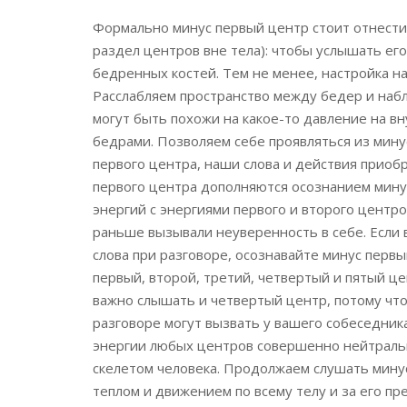
Формально минус первый центр стоит отнести 
раздел центров вне тела): чтобы услышать е
бедренных костей. Тем не менее, настройка на
Расслабляем пространство между бедер и на
могут быть похожи на какое-то давление на в
бедрами. Позволяем себе проявляться из мину
первого центра, наши слова и действия прио
первого центра дополняются осознанием минус
энергий с энергиями первого и второго центр
раньше вызывали неуверенность в себе. Если
слова при разговоре, осознавайте минус первы
первый, второй, третий, четвертый и пятый це
важно слышать и четвертый центр, потому чт
разговоре могут вызвать у вашего собеседника
энергии любых центров совершенно нейтральн
скелетом человека. Продолжаем слушать минус
теплом и движением по всему телу и за его пр