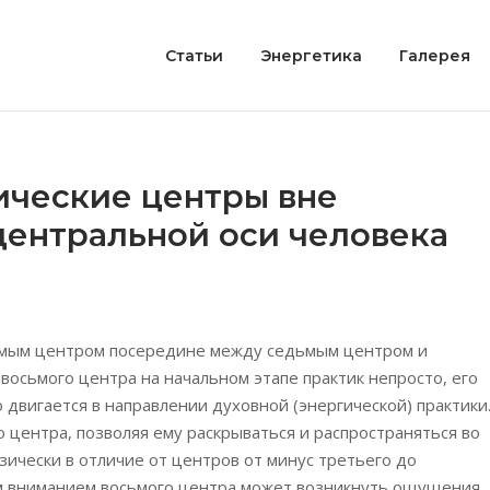
Статьи
Энергетика
Галерея
ические центры вне
центральной оси человека
ьмым центром посередине между седьмым центром и
восьмого центра на начальном этапе практик непросто, его
 двигается в направлении духовной (энергической) практики
 центра, позволяя ему раскрываться и распространяться во
ически в отличие от центров от минус третьего до
им вниманием восьмого центра может возникнуть ощущения