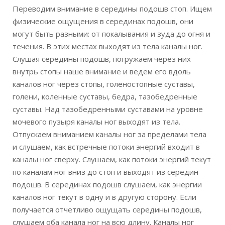
Переводим внимание в середины подошв стоп. Ищем
физические ощущения в серединах подошв, они
могут быть разными: от покалывания и зуда до огня и
течения. В этих местах выходят из тела каналы ног.
Слушая середины подошв, погружаем через них
внутрь стопы наше внимание и ведем его вдоль
каналов ног через стопы, голеностопные суставы,
голени, коленные суставы, бедра, тазобедренные
суставы. Над тазобедренными суставами на уровне
мочевого пузыря каналы ног выходят из тела.
Отпускаем вниманием каналы ног за пределами тела
и слушаем, как встречные потоки энергий входит в
каналы ног сверху. Слушаем, как потоки энергий текут
по каналам ног вниз до стоп и выходят из середин
подошв. В серединах подошв слушаем, как энергии
каналов ног текут в одну и в другую сторону. Если
получается отчетливо ощущать середины подошв,
слушаем оба канала ног на всю длину. Каналы ног