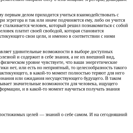
му первым делом приходится учиться взаимодействовать с
ри эгрегора и так или иначе подчиняется ему, либо он учится
е сталкивается человек, который решил познакомиться с собой
еловек платит своей свободой, которая становится
ктикующего свои цели, и именно в соответствии с ними
ставляет удивительные возможности в выборе доступных
лезной и содержит в себе знания, а не их внешний вид,
а физическом уровне чувствуете, что ваши энергетические
ики нет, или есть но неприятный, то целесообразность такого
рактикующего, в какой-то момент полностью теряют для него
оминания или ожидания несуществующего будущего. В таком
крывает значительные возможности для человека, ищущего
формации, и в какой-то момент научиться получать знания
непостижимых целей — знаний о себе самом. И на сегодняшний