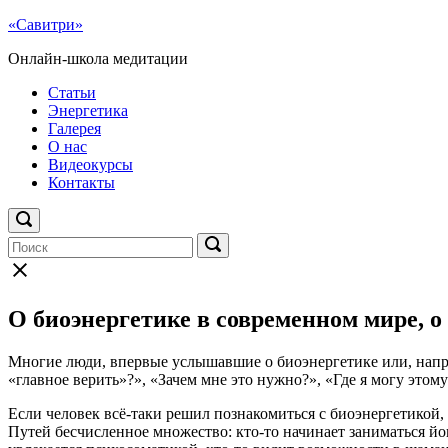
Перейти
«Савитри»
к
Онлайн-школа медитации
содержимому
Меню
Статьи
Энергетика
Галерея
О нас
Видеокурсы
Контакты
Открыть
панель
Поиск:
Поиск:
Поиск
поиска
Закрыть
форму
поиска
О биоэнергетике в современном мире, о
Многие люди, впервые услышавшие о биоэнергетике или, наприм
«главное верить»?», «Зачем мне это нужно?», «Где я могу этом
Если человек всё-таки решил познакомиться с биоэнергетикой,
Путей бесчисленное множество: кто-то начинает заниматься йо