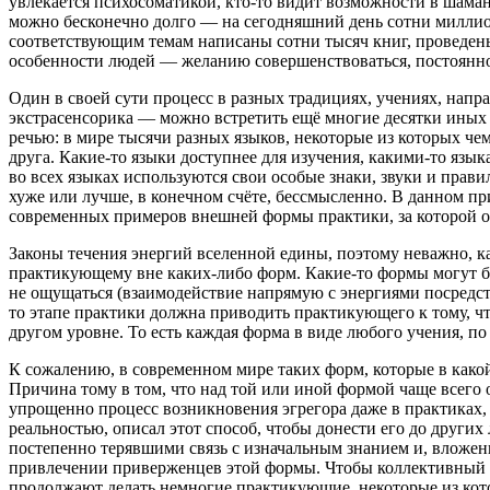
увлекается психосоматикой, кто-то видит возможности в шаман
можно бесконечно долго — на сегодняшний день сотни миллио
соответствующим темам написаны сотни тысяч книг, проведены
особенности людей — желанию совершенствоваться, постоянно
Один в своей сути процесс в разных традициях, учениях, напра
экстрасенсорика — можно встретить ещё многие десятки иных
речью: в мире тысячи разных языков, некоторые из которых ч
друга. Какие-то языки доступнее для изучения, какими-то язык
во всех языках используются свои особые знаки, звуки и прави
хуже или лучше, в конечном счёте, бессмысленно. В данном п
современных примеров внешней формы практики, за которой от
Законы течения энергий вселенной едины, поэтому неважно, к
практикующему вне каких-либо форм. Какие-то формы могут бы
не ощущаться (взаимодействие напрямую с энергиями посредств
то этапе практики должна приводить практикующего к тому, ч
другом уровне. То есть каждая форма в виде любого учения, по
К сожалению, в современном мире таких форм, которые в какой
Причина тому в том, что над той или иной формой чаще всего
упрощенно процесс возникновения эгрегора даже в практиках
реальностью, описал этот способ, чтобы донести его до других
постепенно терявшими связь с изначальным знанием и, вложенны
привлечении приверженцев этой формы. Чтобы коллективный ду
продолжают делать немногие практикующие, некоторые из кото