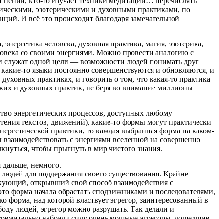
ли пении, кто-то изучает техники медитаций… перечислять
ическими, эзотерическими и духовными практиками, по
ций. И всё это происходит благодаря замечательной
 энергетика человека, духовная практика, магия, эзотерика,
овека со своими энергиями. Можно провести аналогию с
они служат одной цели — возможности людей понимать друг
, какие-то языки постоянно совершенствуются и обновляются, и
 духовных практиках, и говорить о том, что какая-то практика
ских и духовных практик, не беря во внимание миллионы
ство энергетических процессов, доступных любому
тения текстов, движений), какие-то формы могут практически
энергетической практики, то каждая выбранная форма на каком-
ы взаимодействовать с энергиями вселенной на совершенно
лкнуться, чтобы прыгнуть в мир чистого знания.
 дальше, немного.
и людей для поддержания своего существования. Крайне
икующий, открывший свой способ взаимодействия с
о это форма начала обрастать сподвижниками и последователями,
ко форма, над которой властвует эгрегор, заинтересованный в
оду людей, эгрегор можно разрушать. Так делали и
стремительно набрали силу очень мощные эгрегоры, дошедшие