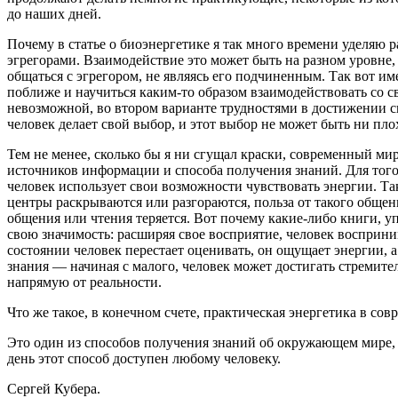
до наших дней.
Почему в статье о биоэнергетике я так много времени уделяю
эгрегорами. Взаимодействие это может быть на разном уровне, 
общаться с эгрегором, не являясь его подчиненным. Так вот и
поближе и научиться каким-то образом взаимодействовать со с
невозможной, во втором варианте трудностями в достижении с
человек делает свой выбор, и этот выбор не может быть ни пло
Тем не менее, сколько бы я ни сгущал краски, современный ми
источников информации и способа получения знаний. Для того,
человек использует свои возможности чувствовать энергии. Так
центры раскрываются или разгораются, польза от такого общени
общения или чтения теряется. Вот почему какие-либо книги, 
свою значимость: расширяя свое восприятие, человек восприн
состоянии человек перестает оценивать, он ощущает энергии, 
знания — начиная с малого, человек может достигать стремите
напрямую от реальности.
Что же такое, в конечном счете, практическая энергетика в со
Это один из способов получения знаний об окружающем мире, 
день этот способ доступен любому человеку.
Сергей Кубера.