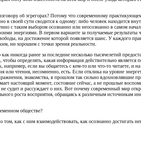
 разговору об эгрегорах? Потому что современному практикующе
но в своей сути сводится к одному: либо человек находится внут
менно с таким выбором осознанно или неосознанно в самом начал
воими энергиями. В первом варианте за получаемые результаты ч
вободы, на достижение которой появляется шанс. У каждого пра
хим, ни хорошим с точки зрения реальности.
р как никогда ранее за последние несколько тысячелетий предо
 чтобы определять, какая информация действительно является по
, например, если вы общаетесь с кем-то или что-то читаете, и н
я или чтения, несомненно, есть. Если отклика на уровне энергет
упражнения, знакомства, в прошлом так сильно вдохновлявшие п
имает настоящий момент, состояние сейчас, а не прошлые восп
а не судит и рассуждает о них. Вот почему современный мир от
льного роста восприятия, обращаясь к различным источникам ин
временном обществе?
о том, как с ним взаимодействовать, как осознанно достигать 