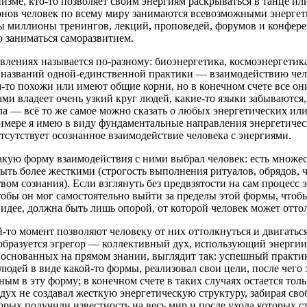
изме, кто-то позволяет своим энергиям раскрываться в танце и
нов человек по всему миру занимаются всевозможными энергет
 миллионы тренингов, лекций, проповедей, форумов и конферен
 заниматься саморазвитием.
влениях называется по-разному: биоэнергетика, космоэнергетика,
 названий одной-единственной практики — взаимодействию чел
ем-то похожи или имеют общие корни, но в конечном счете все 
ами владеет очень узкий круг людей, какие-то языки забываются
ла — всё то же самое можно сказать о любых энергетических или
римере я имею в виду фундаментальные направления энергетиче
сутствует осознанное взаимодействие человека с энергиями.
акую форму взаимодействия с ними выбрал человек: есть множе
ть более жесткими (строгость выполнения ритуалов, обрядов, ч
ом сознания). Если взглянуть без предвзятости на сам процесс 
тобы он мог самостоятельно выйти за пределы этой формы, чтоб
 идее, должна быть лишь опорой, от которой человек может отто
-то момент позволяют человеку от них оттолкнуться и двигаться
 образуется эгрегор — коллективный дух, использующий энерги
, основанных на прямом знании, выглядит так: успешный практ
 людей в виде какой-то формы, реализовал свои цели, после чег
м в эту форму; в конечном счете в таких случаях остается толь
х не создавал жесткую энергетическую структуру, забирая своб
рых получили известность на весь мир и после ухода которых 